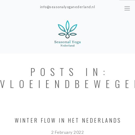
info@seasonalyoganederland.nl
Leidschendam, The Netherlands
HOME
POSTS IN:
PRACTISE WITH HANNAH
VLOEIENDBEWEGE
YOGAVORMEN
INTRODUCTIE SEAONAL
YOGA
PRICES; ONLINE ONLY.
WINTER FLOW IN HET NEDERLANDS
ABOUT SEASONAL YOGA NEDERLAND
2 February 2022