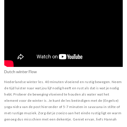
Dutch winter Flow
Nederlandse winter les. 40 minuten vloeiend en rustig bewegen. Neem
de tijd luister naar wat jou lijf nodig heeft en rust als dat is wat je nodig
hebt. Probeer de beweging vloeiend te houden als water wat het
element voor de winter is. Je kunt de les beëindigen met de (Engelse)
yoga nidra van de post hieronder of 5-7 minuten in savasana in stilte of
met rustige muziek. Zorg dat je zoeizo aan het einde rustig ligt en warm
genoeg dus misschien met een dekentje. Geniet ervan, liefs Hannah