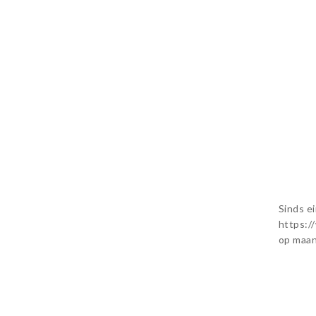
Sinds e
https://
op maan