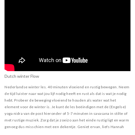
Dutch winter Flow
Nederlandse winter les. 40 minuten vloeiend en rustig bewegen. Neem
de tijd luister naar wat jou lijf nodig heeft en rust als dat is wat je nodig
hebt. Probeer de beweging vloeiend te houden als water wat het
element voor de winter is. Je kunt de les beëindigen met de (Engelse)
yoga nidra van de post hieronder of 5-7 minuten in savasana in stilte of
met rustige muziek. Zorg dat je zoeizo aan het einde rustig ligt en warm
genoeg dus misschien met een dekentje. Geniet ervan, liefs Hannah