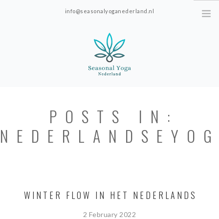
info@seasonalyoganederland.nl
Leidschendam, The Netherlands
HOME
POSTS IN:
PRACTISE WITH HANNAH
NEDERLANDSEYOG
YOGAVORMEN
INTRODUCTIE SEAONAL
YOGA
PRICES; ONLINE ONLY.
WINTER FLOW IN HET NEDERLANDS
ABOUT SEASONAL YOGA NEDERLAND
2 February 2022