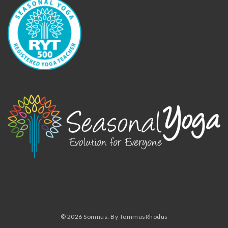
© 2026
Somnus. By TommusRhodus