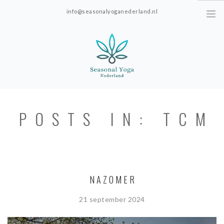
info@seasonalyoganederland.nl
Leidschendam, The Netherlands
HOME
POSTS IN: TCM
LESROOSTER
TARIEVEN
YOGAVORMEN
NAZOMER
OVER SEASONAL YOGA NEDERLAND
21 september 2024
RESOURCES
TESTIMONIALS