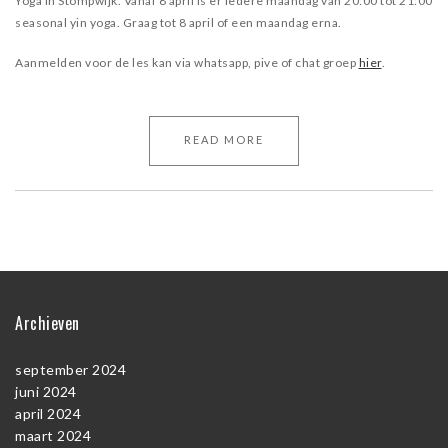
Yoga in Stompwijk. Vanaf 8 april is er iedere maandag van 20:00 tot 21:00
seasonal yin yoga. Graag tot 8 april of een maandag erna.
Aanmelden voor de les kan via whatsapp, pive of chat groep
hier
.
READ MORE
Archieven
september 2024
juni 2024
april 2024
maart 2024