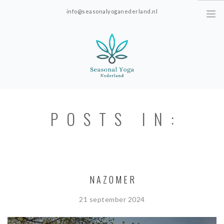
info@seasonalyoganederland.nl
Leidschendam, The Netherlands
HOME
POSTS IN:
LESROOSTER
TARIEVEN
YOGAVORMEN
NAZOMER
OVER SEASONAL YOGA NEDERLAND
21 september 2024
RESOURCES
TESTIMONIALS