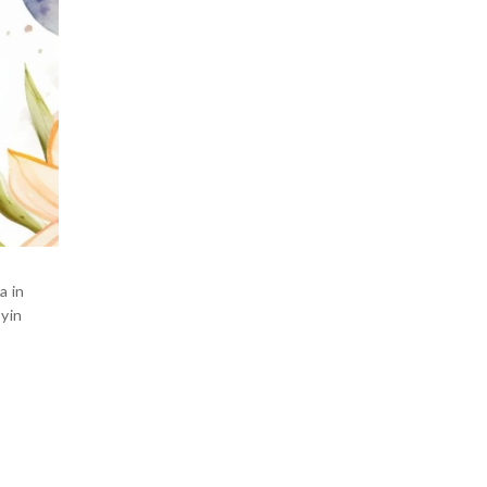
a in
 yin