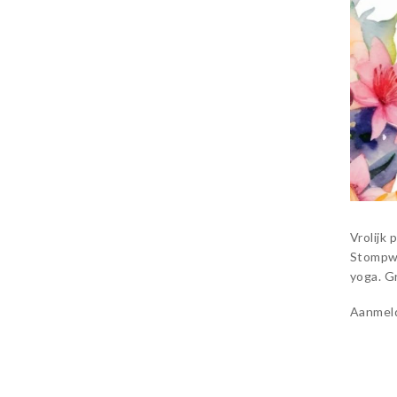
Vrolijk 
Stompwi
yoga. G
Aanmeld